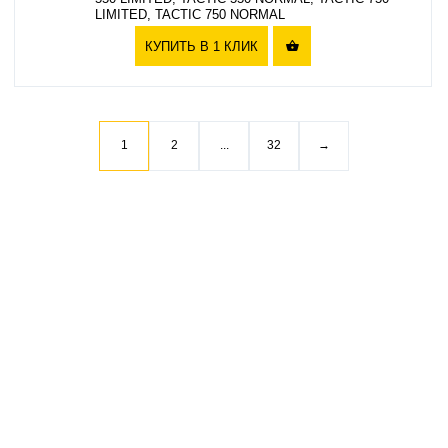
LIMITED, TACTIC 750 NORMAL
КУПИТЬ В 1 КЛИК

1
2
...
32
→