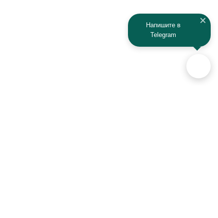
Kaiyi
Kamaz
Напишите в
Telegram
KAYO
Kawasaki
KTM
Lada
Land Rover
Lamborghini
Lexus
Lifan
Lancia
Lincoln
Аксессуары для автомобилей
и техники активного отдыха
Luxgen
Lynx
+7 (925) 941-33-00
MAN
Maserati
Контакты
Mazda
MG